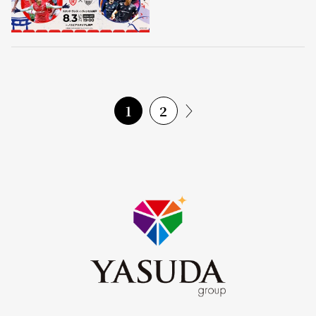
〉
1
2